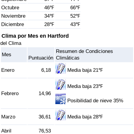
Índice de criminalidad por país
Octubre
46℉
66℉
Noviembre
34℉
52℉
Sanidad
Diciembre
28℉
43℉
Índice de Sanidad (Actual)
Clima por Mes en Hartford
del Clima
Índice de Sanidad
Resumen de Condiciones
Mes
Puntuación
Climáticas
Índice de Sanidad por País
Enero
6,18
Media baja 21℉
Contaminación
Media baja 23℉
Febrero
14,96
Índice de Contaminación (Actual)
Posibilidad de nieve 35%
Índice de contaminación
Marzo
36,61
Media baja 28℉
Índice de Contaminación por País
Abril
76,53