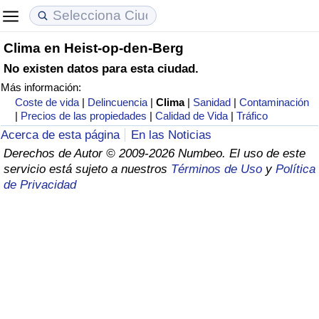
Clima en Heist-op-den-Berg
Coste de vida
Precios de las propiedades
Calidad de Vida
No existen datos para esta ciudad.
Más información:
Índice de Costo de Vida (Actual)
Índice de Precios de Inmuebles (Actual)
Índice de Calidad de Vida
Coste de vida
|
Delincuencia
|
Clima
|
Sanidad
|
Contaminación
|
Precios de las propiedades
|
Calidad de Vida
|
Tráfico
Índice de Costo de Vida
Índice de Precios de Inmuebles
Índice de Calidad de Vida (Actual)
Acerca de esta página
En las Noticias
Derechos de Autor © 2009-2026 Numbeo. El uso de este
Índice de costo de vida por país
Índice de Precios de Inmuebles por País
Índice de calidad de vida por país
servicio está sujeto a nuestros
Términos de Uso
y
Política
de Privacidad
en aqaba
Delincuencia
Calificación del Índice de Criminalidad
(Actual)
Índice de Criminalidad