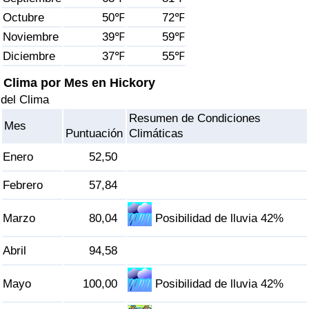
Índice de criminalidad por país
Octubre
50℉
72℉
Noviembre
39℉
59℉
Sanidad
Diciembre
37℉
55℉
Índice de Sanidad (Actual)
Clima por Mes en Hickory
del Clima
Índice de Sanidad
Resumen de Condiciones
Mes
Puntuación
Climáticas
Índice de Sanidad por País
Enero
52,50
Contaminación
Febrero
57,84
Índice de Contaminación (Actual)
Marzo
80,04
Posibilidad de lluvia 42%
Abril
94,58
Índice de contaminación
Mayo
100,00
Posibilidad de lluvia 42%
Índice de Contaminación por País