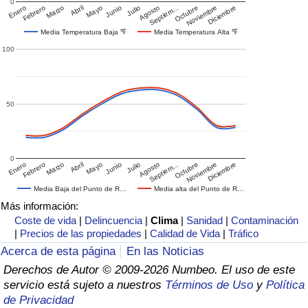
0
Enero
Febrero
Marzo
Abril
Mayo
Junio
Julio
Agosto
Septiem…
Octubre
Noviembre
Diciembre
Media Temperatura Baja ℉
Media Temperatura Alta ℉
100
50
0
Enero
Febrero
Marzo
Abril
Mayo
Junio
Julio
Agosto
Septiem…
Octubre
Noviembre
Diciembre
Media Baja del Punto de R…
Media alta del Punto de R…
Más información:
Coste de vida
|
Delincuencia
|
Clima
|
Sanidad
|
Contaminación
|
Precios de las propiedades
|
Calidad de Vida
|
Tráfico
Acerca de esta página
En las Noticias
Derechos de Autor © 2009-2026 Numbeo. El uso de este
servicio está sujeto a nuestros
Términos de Uso
y
Política
de Privacidad