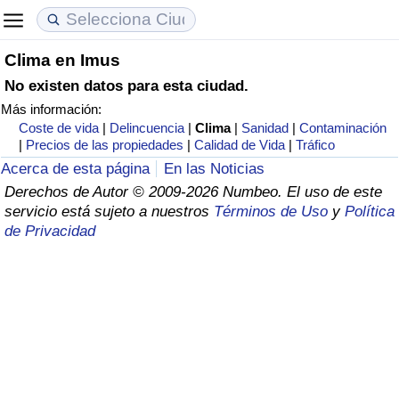
Clima en Imus
Coste de vida
Precios de las propiedades
Calidad de Vida
No existen datos para esta ciudad.
Más información:
Índice de Costo de Vida (Actual)
Índice de Precios de Inmuebles (Actual)
Índice de Calidad de Vida
Coste de vida
|
Delincuencia
|
Clima
|
Sanidad
|
Contaminación
|
Precios de las propiedades
|
Calidad de Vida
|
Tráfico
Índice de Costo de Vida
Índice de Precios de Inmuebles
Índice de Calidad de Vida (Actual)
Acerca de esta página
En las Noticias
Derechos de Autor © 2009-2026 Numbeo. El uso de este
Índice de costo de vida por país
Índice de Precios de Inmuebles por País
Índice de calidad de vida por país
servicio está sujeto a nuestros
Términos de Uso
y
Política
de Privacidad
en aqaba
Delincuencia
Calificación del Índice de Criminalidad
(Actual)
Índice de Criminalidad