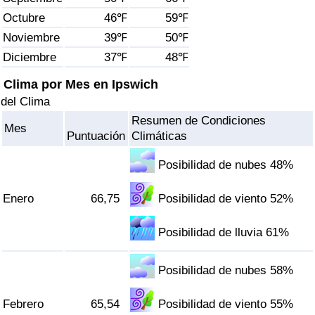
Índice de criminalidad por país
Octubre
46℉
59℉
Noviembre
39℉
50℉
Sanidad
Diciembre
37℉
48℉
Índice de Sanidad (Actual)
Clima por Mes en Ipswich
del Clima
Índice de Sanidad
Resumen de Condiciones
Mes
Puntuación
Climáticas
Índice de Sanidad por País
Posibilidad de nubes 48%
Contaminación
Enero
66,75
Posibilidad de viento 52%
Índice de Contaminación (Actual)
Posibilidad de lluvia 61%
Índice de contaminación
Posibilidad de nubes 58%
Índice de Contaminación por País
Febrero
65,54
Posibilidad de viento 55%