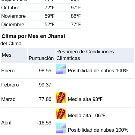
Índice de criminalidad por país
Octubre
72℉
97℉
Noviembre
59℉
86℉
Sanidad
Diciembre
52℉
77℉
Índice de Sanidad (Actual)
Clima por Mes en Jhansi
del Clima
Índice de Sanidad
Resumen de Condiciones
Mes
Puntuación
Climáticas
Índice de Sanidad por País
Enero
98,55
Posibilidad de nubes 100%
Contaminación
Febrero
99,37
Índice de Contaminación (Actual)
Marzo
77,86
Media alta 93℉
Índice de contaminación
Media alta 106℉
Abril
-16,53
Índice de Contaminación por País
Posibilidad de nubes 100%