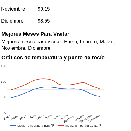
Noviembre
99,15
Diciembre
98,55
Mejores Meses Para Visitar
Mejores meses para visitar: Enero, Febrero, Marzo,
Noviembre, Diciembre.
Gráficos de temperatura y punto de rocío
150
100
50
0
Enero
Febrero
Marzo
Abril
Mayo
Junio
Julio
Agosto
Septiem…
Octubre
Noviembre
Diciembre
Media Temperatura Baja ℉
Media Temperatura Alta ℉