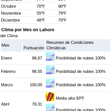
Índice de criminalidad por país
Octubre
70℉
90℉
Noviembre
55℉
79℉
Sanidad
Diciembre
48℉
70℉
Índice de Sanidad (Actual)
Clima por Mes en Lahore
del Clima
Índice de Sanidad
Resumen de Condiciones
Mes
Puntuación
Climáticas
Índice de Sanidad por País
Enero
96,67
Posibilidad de nubes 100%
Contaminación
Febrero
98,55
Posibilidad de nubes 100%
Índice de Contaminación (Actual)
Marzo
100,00
Posibilidad de nubes 100%
Índice de contaminación
Media alta 93℉
Índice de Contaminación por País
Abril
78,31
Posibilidad de nubes 100%