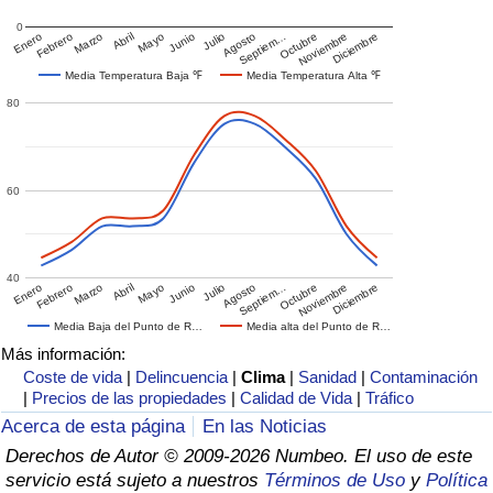
0
Enero
Febrero
Marzo
Abril
Mayo
Junio
Julio
Agosto
Septiem…
Octubre
Noviembre
Diciembre
Media Temperatura Baja ℉
Media Temperatura Alta ℉
80
60
40
Enero
Febrero
Marzo
Abril
Mayo
Junio
Julio
Agosto
Septiem…
Octubre
Noviembre
Diciembre
Media Baja del Punto de R…
Media alta del Punto de R…
Más información:
Coste de vida
|
Delincuencia
|
Clima
|
Sanidad
|
Contaminación
|
Precios de las propiedades
|
Calidad de Vida
|
Tráfico
Acerca de esta página
En las Noticias
Derechos de Autor © 2009-2026 Numbeo. El uso de este
servicio está sujeto a nuestros
Términos de Uso
y
Política