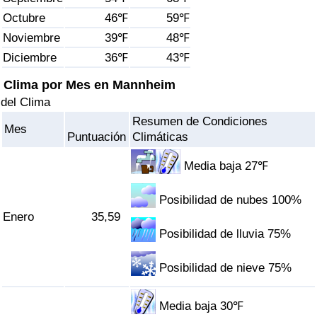
Índice de criminalidad por país
Octubre
46℉
59℉
Noviembre
39℉
48℉
Sanidad
Diciembre
36℉
43℉
Índice de Sanidad (Actual)
Clima por Mes en Mannheim
del Clima
Índice de Sanidad
Resumen de Condiciones
Mes
Puntuación
Climáticas
Índice de Sanidad por País
Media baja 27℉
Contaminación
Posibilidad de nubes 100%
Enero
35,59
Índice de Contaminación (Actual)
Posibilidad de lluvia 75%
Índice de contaminación
Posibilidad de nieve 75%
Índice de Contaminación por País
Media baja 30℉