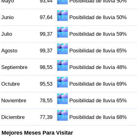
Mayo
93,44
Posibilidad de lluvia 50%
Tráfico
Junio
97,64
Posibilidad de lluvia 50%
Índice de Tráfico
Julio
99,37
Posibilidad de lluvia 59%
Índice de Tráfico (Actual)
Agosto
99,37
Posibilidad de lluvia 65%
Índice de Tráfico por País
Septiembre
98,55
Posibilidad de lluvia 48%
Octubre
95,53
Posibilidad de lluvia 69%
Noviembre
78,55
Posibilidad de lluvia 65%
Diciembre
77,39
Posibilidad de lluvia 68%
Mejores Meses Para Visitar