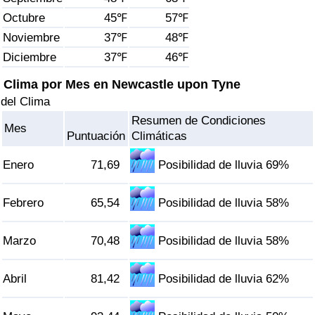
Índice de criminalidad por país
Octubre
45℉
57℉
Noviembre
37℉
48℉
Sanidad
Diciembre
37℉
46℉
Índice de Sanidad (Actual)
Clima por Mes en Newcastle upon Tyne
del Clima
Índice de Sanidad
Resumen de Condiciones
Mes
Puntuación
Climáticas
Índice de Sanidad por País
Enero
71,69
Posibilidad de lluvia 69%
Contaminación
Febrero
65,54
Posibilidad de lluvia 58%
Índice de Contaminación (Actual)
Marzo
70,48
Posibilidad de lluvia 58%
Índice de contaminación
Abril
81,42
Posibilidad de lluvia 62%
Índice de Contaminación por País