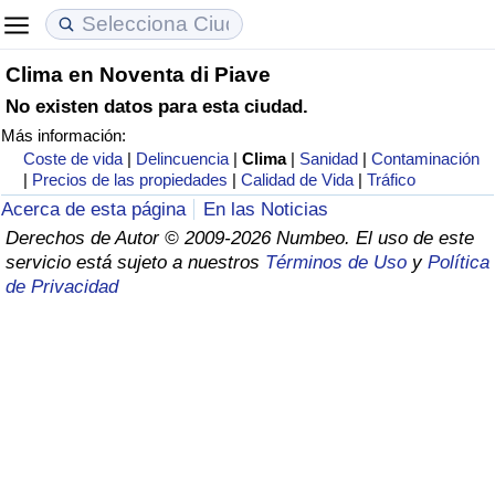
Clima en Noventa di Piave
Coste de vida
Precios de las propiedades
Calidad de Vida
No existen datos para esta ciudad.
Más información:
Índice de Costo de Vida (Actual)
Índice de Precios de Inmuebles (Actual)
Índice de Calidad de Vida
Coste de vida
|
Delincuencia
|
Clima
|
Sanidad
|
Contaminación
|
Precios de las propiedades
|
Calidad de Vida
|
Tráfico
Índice de Costo de Vida
Índice de Precios de Inmuebles
Índice de Calidad de Vida (Actual)
Acerca de esta página
En las Noticias
Derechos de Autor © 2009-2026 Numbeo. El uso de este
Índice de costo de vida por país
Índice de Precios de Inmuebles por País
Índice de calidad de vida por país
servicio está sujeto a nuestros
Términos de Uso
y
Política
de Privacidad
en aqaba
Delincuencia
Calificación del Índice de Criminalidad
(Actual)
Índice de Criminalidad