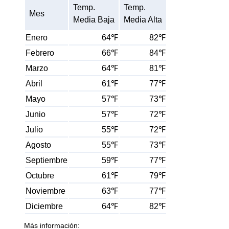
Temp.
Temp.
Mes
Media Baja
Media Alta
Enero
64℉
82℉
Febrero
66℉
84℉
Marzo
64℉
81℉
Abril
61℉
77℉
Mayo
57℉
73℉
Junio
57℉
72℉
Julio
55℉
72℉
Agosto
55℉
73℉
Septiembre
59℉
77℉
Octubre
61℉
79℉
Noviembre
63℉
77℉
Diciembre
64℉
82℉
Más información: