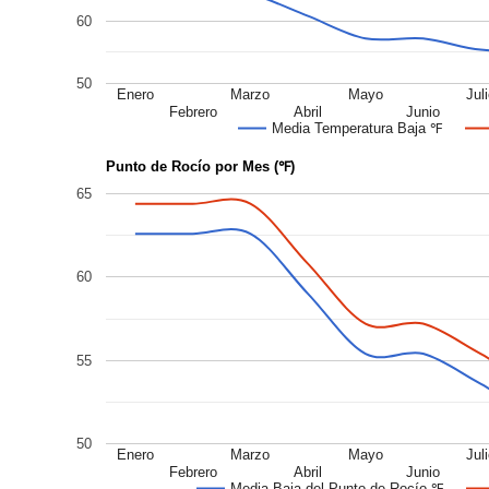
60
50
Enero
Marzo
Mayo
Jul
Febrero
Abril
Junio
Media Temperatura Baja ℉
Punto de Rocío por Mes (℉)
65
60
55
50
Enero
Marzo
Mayo
Jul
Febrero
Abril
Junio
Media Baja del Punto de Rocío ℉