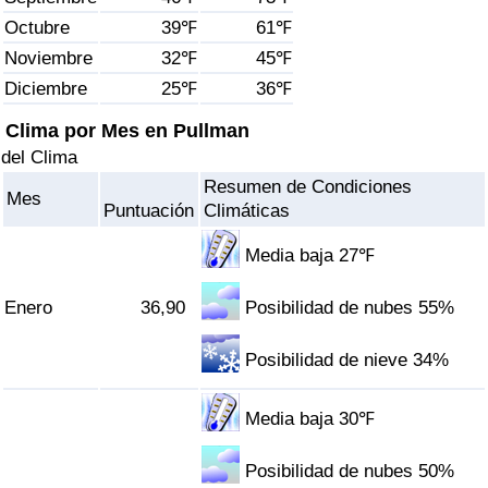
Índice de criminalidad por país
Octubre
39℉
61℉
Noviembre
32℉
45℉
Sanidad
Diciembre
25℉
36℉
Índice de Sanidad (Actual)
Clima por Mes en Pullman
del Clima
Índice de Sanidad
Resumen de Condiciones
Mes
Puntuación
Climáticas
Índice de Sanidad por País
Media baja 27℉
Contaminación
Enero
36,90
Posibilidad de nubes 55%
Índice de Contaminación (Actual)
Posibilidad de nieve 34%
Índice de contaminación
Media baja 30℉
Índice de Contaminación por País
Posibilidad de nubes 50%