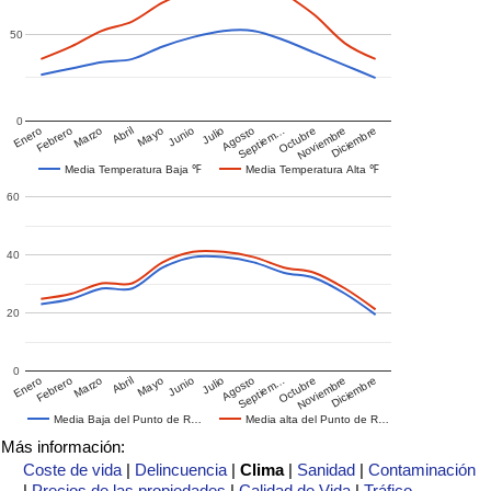
50
0
Enero
Febrero
Marzo
Abril
Mayo
Junio
Julio
Agosto
Septiem…
Octubre
Noviembre
Diciembre
Media Temperatura Baja ℉
Media Temperatura Alta ℉
60
40
20
0
Enero
Febrero
Marzo
Abril
Mayo
Junio
Julio
Agosto
Septiem…
Octubre
Noviembre
Diciembre
Media Baja del Punto de R…
Media alta del Punto de R…
Más información:
Coste de vida
|
Delincuencia
|
Clima
|
Sanidad
|
Contaminación
|
Precios de las propiedades
|
Calidad de Vida
|
Tráfico