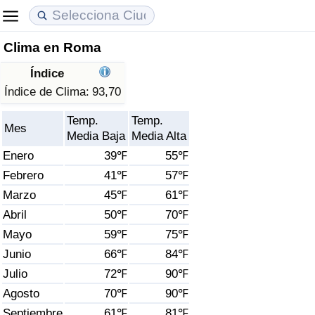
Clima en Roma
Coste de vida
Precios de las propiedades
Calidad de Vida
Índice
Índice de Costo de Vida (Actual)
Índice de Precios de Inmuebles (Actual)
Índice de Calidad de Vida
Índice de Clima:
93,70
Temp.
Temp.
Índice de Costo de Vida
Índice de Precios de Inmuebles
Índice de Calidad de Vida (Actual)
Mes
Media Baja
Media Alta
Enero
39℉
55℉
Índice de costo de vida por país
Índice de Precios de Inmuebles por País
Índice de calidad de vida por país
Febrero
41℉
57℉
Marzo
45℉
61℉
en aqaba
Delincuencia
Abril
50℉
70℉
Calificación del Índice de Criminalidad
Mayo
59℉
75℉
(Actual)
Junio
66℉
84℉
Julio
72℉
90℉
Índice de Criminalidad
Agosto
70℉
90℉
Septiembre
61℉
81℉