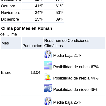
Índice de criminalidad por país
Octubre
41℉
61℉
Noviembre
34℉
50℉
Sanidad
Diciembre
25℉
39℉
Índice de Sanidad (Actual)
Clima por Mes en Roman
del Clima
Índice de Sanidad
Resumen de Condiciones
Mes
Puntuación
Climáticas
Índice de Sanidad por País
Media baja 21℉
Contaminación
Posibilidad de nubes 67%
Enero
13,04
Índice de Contaminación (Actual)
Posibilidad de niebla 44%
Índice de contaminación
Posibilidad de nieve 46%
Índice de Contaminación por País
Media baja 25℉