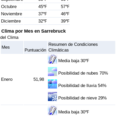
Índice de criminalidad por país
Octubre
45℉
57℉
Noviembre
37℉
46℉
Sanidad
Diciembre
32℉
39℉
Índice de Sanidad (Actual)
Clima por Mes en Sarrebruck
del Clima
Índice de Sanidad
Resumen de Condiciones
Mes
Puntuación
Climáticas
Índice de Sanidad por País
Media baja 30℉
Contaminación
Posibilidad de nubes 70%
Enero
51,98
Índice de Contaminación (Actual)
Posibilidad de lluvia 54%
Índice de contaminación
Posibilidad de nieve 29%
Índice de Contaminación por País
Media baja 30℉