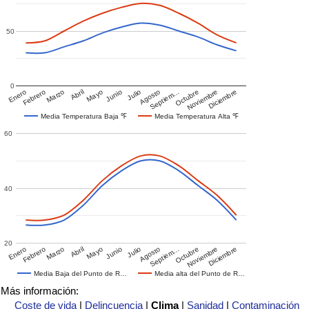
50
0
Enero
Febrero
Marzo
Abril
Mayo
Junio
Julio
Agosto
Septiem…
Octubre
Noviembre
Diciembre
Media Temperatura Baja ℉
Media Temperatura Alta ℉
60
40
20
Enero
Febrero
Marzo
Abril
Mayo
Junio
Julio
Agosto
Septiem…
Octubre
Noviembre
Diciembre
Media Baja del Punto de R…
Media alta del Punto de R…
Más información:
Coste de vida
|
Delincuencia
|
Clima
|
Sanidad
|
Contaminación