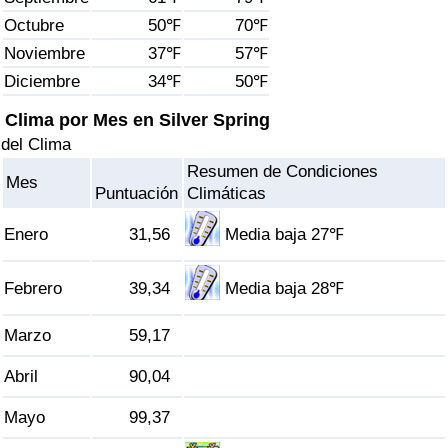
Índice de criminalidad por país
Octubre
50℉
70℉
Noviembre
37℉
57℉
Sanidad
Diciembre
34℉
50℉
Índice de Sanidad (Actual)
Clima por Mes en Silver Spring
del Clima
Índice de Sanidad
Resumen de Condiciones
Mes
Puntuación
Climáticas
Índice de Sanidad por País
Enero
31,56
Media baja 27℉
Contaminación
Febrero
39,34
Media baja 28℉
Índice de Contaminación (Actual)
Marzo
59,17
Índice de contaminación
Abril
90,04
Índice de Contaminación por País
Mayo
99,37