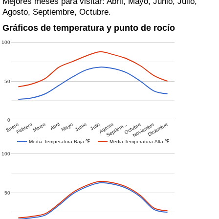
Mejores meses para visitar: Abril, Mayo, Junio, Julio,
Agosto, Septiembre, Octubre.
Gráficos de temperatura y punto de rocío
100
50
0
Enero
Febrero
Marzo
Abril
Mayo
Junio
Julio
Agosto
Septiem…
Octubre
Noviembre
Diciembre
Media Temperatura Baja ℉
Media Temperatura Alta ℉
100
50