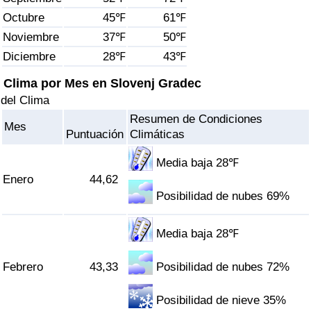
Índice de criminalidad por país
Octubre
45℉
61℉
Noviembre
37℉
50℉
Sanidad
Diciembre
28℉
43℉
Índice de Sanidad (Actual)
Clima por Mes en Slovenj Gradec
del Clima
Índice de Sanidad
Resumen de Condiciones
Mes
Puntuación
Climáticas
Índice de Sanidad por País
Media baja 28℉
Enero
44,62
Contaminación
Posibilidad de nubes 69%
Índice de Contaminación (Actual)
Media baja 28℉
Índice de contaminación
Febrero
43,33
Posibilidad de nubes 72%
Índice de Contaminación por País
Posibilidad de nieve 35%