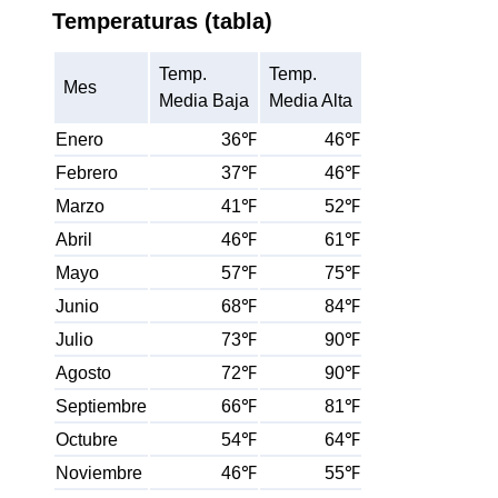
Temperaturas (tabla)
Temp.
Temp.
Mes
Media Baja
Media Alta
Enero
36℉
46℉
Febrero
37℉
46℉
Marzo
41℉
52℉
Abril
46℉
61℉
Mayo
57℉
75℉
Junio
68℉
84℉
Julio
73℉
90℉
Agosto
72℉
90℉
Septiembre
66℉
81℉
Octubre
54℉
64℉
Noviembre
46℉
55℉