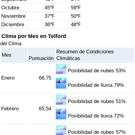
Índice de criminalidad por país
Octubre
45℉
59℉
Noviembre
37℉
50℉
Sanidad
Diciembre
36℉
48℉
Índice de Sanidad (Actual)
Clima por Mes en Telford
del Clima
Índice de Sanidad
Resumen de Condiciones
Mes
Puntuación
Climáticas
Índice de Sanidad por País
Posibilidad de nubes 53%
Enero
66,75
Contaminación
Posibilidad de lluvia 79%
Índice de Contaminación (Actual)
Posibilidad de nubes 51%
Febrero
65,54
Índice de contaminación
Posibilidad de lluvia 72%
Índice de Contaminación por País
Posibilidad de nubes 57%