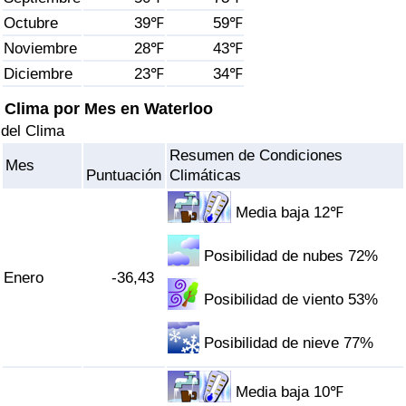
Índice de criminalidad por país
Octubre
39℉
59℉
Noviembre
28℉
43℉
Sanidad
Diciembre
23℉
34℉
Índice de Sanidad (Actual)
Clima por Mes en Waterloo
del Clima
Índice de Sanidad
Resumen de Condiciones
Mes
Puntuación
Climáticas
Índice de Sanidad por País
Media baja 12℉
Contaminación
Posibilidad de nubes 72%
Enero
-36,43
Índice de Contaminación (Actual)
Posibilidad de viento 53%
Índice de contaminación
Posibilidad de nieve 77%
Índice de Contaminación por País
Media baja 10℉