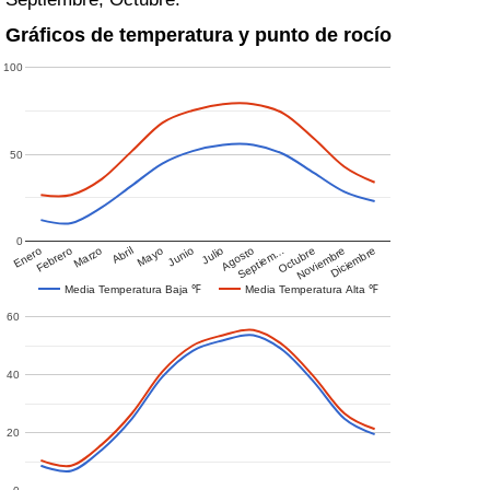
Gráficos de temperatura y punto de rocío
100
50
0
Enero
Febrero
Marzo
Abril
Mayo
Junio
Julio
Agosto
Septiem…
Octubre
Noviembre
Diciembre
Media Temperatura Baja ℉
Media Temperatura Alta ℉
60
40
20