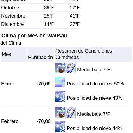
Índice de criminalidad por país
Octubre
39℉
57℉
Noviembre
25℉
41℉
Sanidad
Diciembre
14℉
27℉
Índice de Sanidad (Actual)
Clima por Mes en Wausau
del Clima
Índice de Sanidad
Resumen de Condiciones
Mes
Puntuación
Climáticas
Índice de Sanidad por País
Media baja 7℉
Contaminación
Enero
-70,06
Posibilidad de nubes 50%
Índice de Contaminación (Actual)
Posibilidad de nieve 43%
Índice de contaminación
Media baja 7℉
Febrero
-70,06
Índice de Contaminación por País
Posibilidad de nieve 44%