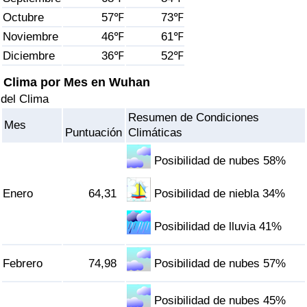
Índice de criminalidad por país
Octubre
57℉
73℉
Noviembre
46℉
61℉
Sanidad
Diciembre
36℉
52℉
Índice de Sanidad (Actual)
Clima por Mes en Wuhan
del Clima
Índice de Sanidad
Resumen de Condiciones
Mes
Puntuación
Climáticas
Índice de Sanidad por País
Posibilidad de nubes 58%
Contaminación
Enero
64,31
Posibilidad de niebla 34%
Índice de Contaminación (Actual)
Posibilidad de lluvia 41%
Índice de contaminación
Febrero
74,98
Posibilidad de nubes 57%
Índice de Contaminación por País
Posibilidad de nubes 45%