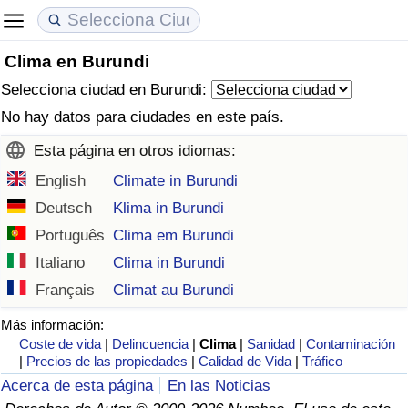
Clima en Burundi
Coste de vida
Precios de las propiedades
Calidad de Vida
Selecciona ciudad en Burundi:
Índice de Costo de Vida (Actual)
Índice de Precios de Inmuebles (Actual)
Índice de Calidad de Vida
No hay datos para ciudades en este país.
Esta página en otros idiomas:
Índice de Costo de Vida
Índice de Precios de Inmuebles
Índice de Calidad de Vida (Actual)
English
Climate in Burundi
Índice de costo de vida por país
Índice de Precios de Inmuebles por País
Índice de calidad de vida por país
Deutsch
Klima in Burundi
Português
Clima em Burundi
en aqaba
Delincuencia
Italiano
Clima in Burundi
Français
Climat au Burundi
Calificación del Índice de Criminalidad
(Actual)
Más información:
Coste de vida
|
Delincuencia
|
Clima
|
Sanidad
|
Contaminación
|
Precios de las propiedades
|
Calidad de Vida
|
Tráfico
Índice de Criminalidad
Acerca de esta página
En las Noticias