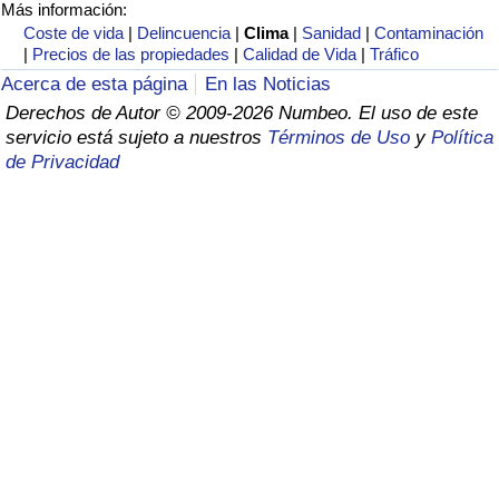
Índice de criminalidad por país
Más información:
Coste de vida
|
Delincuencia
|
Clima
|
Sanidad
|
Contaminación
|
Precios de las propiedades
|
Calidad de Vida
|
Tráfico
Sanidad
Acerca de esta página
En las Noticias
Derechos de Autor © 2009-2026 Numbeo. El uso de este
Índice de Sanidad (Actual)
servicio está sujeto a nuestros
Términos de Uso
y
Política
de Privacidad
Índice de Sanidad
Índice de Sanidad por País
Contaminación
Índice de Contaminación (Actual)
Índice de contaminación
Índice de Contaminación por País