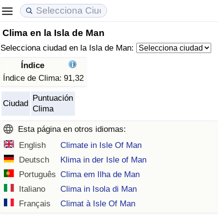
Clima en la Isla de Man
Coste de vida
Precios de las propiedades
Calidad de Vida
Selecciona ciudad en la Isla de Man:
Índice de Costo de Vida (Actual)
Índice de Precios de Inmuebles (Actual)
Índice de Calidad de Vida
Índice
Índice de Clima:
91,32
Índice de Costo de Vida
Índice de Precios de Inmuebles
Índice de Calidad de Vida (Actual)
Puntuación
Ciudad
Clima
Índice de costo de vida por país
Índice de Precios de Inmuebles por País
Índice de calidad de vida por país
Esta página en otros idiomas:
en aqaba
Delincuencia
English
Climate in Isle Of Man
Deutsch
Klima in der Isle of Man
Calificación del Índice de Criminalidad
(Actual)
Português
Clima em Ilha de Man
Italiano
Clima in Isola di Man
Índice de Criminalidad
Français
Climat à Isle Of Man