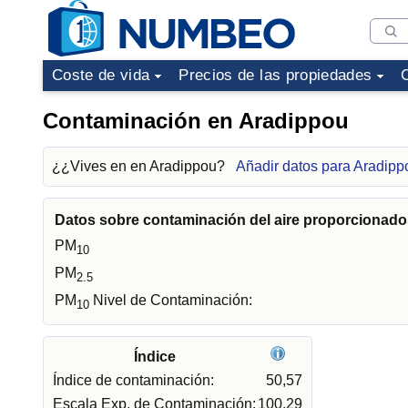
Coste de vida
Precios de las propiedades
Contaminación en Aradippou
¿¿Vives en en Aradippou?
Añadir datos para Aradipp
Datos sobre contaminación del aire proporcionados
PM
10
PM
2.5
PM
Nivel de Contaminación:
10
Índice
Índice de contaminación:
50,57
Escala Exp. de Contaminación:
100,29