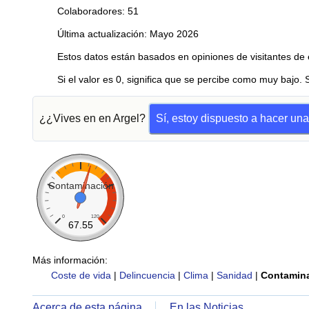
Colaboradores: 51
Última actualización: Mayo 2026
Estos datos están basados en opiniones de visitantes de 
Si el valor es 0, significa que se percibe como muy bajo. 
¿¿Vives en en Argel?
Sí, estoy dispuesto a hacer un
Contaminación
0
120
67.55
Más información:
Coste de vida
|
Delincuencia
|
Clima
|
Sanidad
|
Contamin
Acerca de esta página
En las Noticias