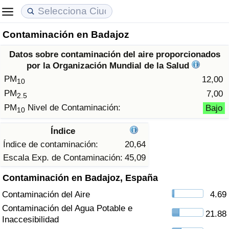
Contaminación en Badajoz
Coste de vida
Precios de las propiedades
Calidad de Vida
Datos sobre contaminación del aire proporcionados
Índice de Costo de Vida (Actual)
Índice de Precios de Inmuebles (Actual)
Índice de Calidad de Vida
por la Organización Mundial de la Salud
PM
12,00
10
Índice de Costo de Vida
Índice de Precios de Inmuebles
Índice de Calidad de Vida (Actual)
PM
7,00
2.5
PM
Nivel de Contaminación:
Bajo
10
Índice de costo de vida por país
Índice de Precios de Inmuebles por País
Índice de calidad de vida por país
Índice
en aqaba
Delincuencia
Índice de contaminación:
20,64
Escala Exp. de Contaminación:
45,09
Calificación del Índice de Criminalidad
Contaminación en Badajoz, España
(Actual)
Contaminación del Aire
4.69
Índice de Criminalidad
Contaminación del Agua Potable e
21.88
Inaccesibilidad