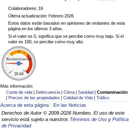
Tráfico
Colaboradores: 16
Última actualización: Febrero 2026
Índice de Tráfico
Estos datos están basados en opiniones de visitantes de esta
página en los últimos 3 años.
Índice de Tráfico (Actual)
Si el valor es 0, significa que se percibe como muy bajo. Si el
valor es 100, se percibe como muy alto.
Índice de Tráfico por País
Contaminación
0
120
20.64
Más información:
Coste de vida
|
Delincuencia
|
Clima
|
Sanidad
|
Contaminación
|
Precios de las propiedades
|
Calidad de Vida
|
Tráfico
Acerca de esta página
En las Noticias
Derechos de Autor © 2009-2026 Numbeo. El uso de este
servicio está sujeto a nuestros
Términos de Uso
y
Política
de Privacidad