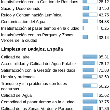
Insatisfacción con la Gestión de Residuos
28.12
Índice de criminalidad por país
Sucio y Desordenado
37.50
Sanidad
Ruido y Contaminación Lumínica
43.75
Contaminación del Agua
34.38
Índice de Sanidad (Actual)
Insatisfacción al pasar tiempo en la ciudad
6.25
Insatisfacción con los Parques y Zonas
32.14
Índice de Sanidad
Verdes de la ciudad
Limpieza en Badajoz, España
Índice de Sanidad por País
Calidad del aire
95.31
Accesibilidad y Calidad del Agua Potable
78.12
Contaminación
Satisfacción con la Gestión de Residuos
71.88
Limpia y ordenada
62.50
Índice de Contaminación (Actual)
Tranquilo y sin problemas con luces
56.25
nocturnas
Índice de contaminación
Calidad del Agua
65.62
Comodidad al pasar tiempo en la ciudad
93.75
Índice de Contaminación por País
Calidad de las Zonas Verdes y Parques
67.86