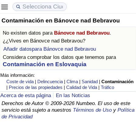
Contaminación en Bánovce nad Bebravou
Coste de vida
Precios de las propiedades
Calidad de Vida
No existen datos para
Bánovce nad Bebravou
.
Índice de Costo de Vida (Actual)
Índice de Precios de Inmuebles (Actual)
Índice de Calidad de Vida
¿¿Vives en
Bánovce nad Bebravou
?
Añadir datospara Bánovce nad Bebravou
Índice de Costo de Vida
Índice de Precios de Inmuebles
Índice de Calidad de Vida (Actual)
Considera comprobar los datos que tenemos para
Contaminación en Eslovaquia
Índice de costo de vida por país
Índice de Precios de Inmuebles por País
Índice de calidad de vida por país
Más información:
Coste de vida
|
Delincuencia
|
Clima
|
Sanidad
|
Contaminación
en aqaba
Delincuencia
|
Precios de las propiedades
|
Calidad de Vida
|
Tráfico
Acerca de esta página
En las Noticias
Calificación del Índice de Criminalidad
Derechos de Autor © 2009-2026 Numbeo. El uso de este
(Actual)
servicio está sujeto a nuestros
Términos de Uso
y
Política
de Privacidad
Índice de Criminalidad