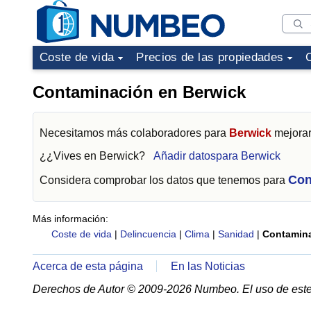
Coste de vida
Precios de las propiedades
Contaminación en Berwick
Necesitamos más colaboradores para
Berwick
mejorar
¿¿Vives en
Berwick
?
Añadir datospara Berwick
Con
Considera comprobar los datos que tenemos para
Más información:
Coste de vida
|
Delincuencia
|
Clima
|
Sanidad
|
Contamin
Acerca de esta página
En las Noticias
Derechos de Autor © 2009-2026 Numbeo. El uso de este 