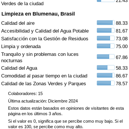
21.43
Índice de criminalidad por país
Verdes de la ciudad
Limpieza en Blumenau, Brasil
Sanidad
Calidad del aire
88.33
Accesibilidad y Calidad del Agua Potable
81.67
Índice de Sanidad (Actual)
Satisfacción con la Gestión de Residuos
73.08
Limpia y ordenada
75.00
Índice de Sanidad
Tranquilo y sin problemas con luces
67.86
nocturnas
Índice de Sanidad por País
Calidad del Agua
58.33
Comodidad al pasar tiempo en la ciudad
86.67
Contaminación
Calidad de las Zonas Verdes y Parques
78.57
Índice de Contaminación (Actual)
Colaboradores: 15
Última actualización: Diciembre 2024
Índice de contaminación
Estos datos están basados en opiniones de visitantes de esta
página en los últimos 3 años.
Índice de Contaminación por País
Si el valor es 0, significa que se percibe como muy bajo. Si el
valor es 100, se percibe como muy alto.