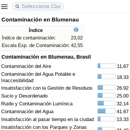
Contaminación en Blumenau
Coste de vida
Precios de las propiedades
Calidad de Vida
Índice
Índice de Costo de Vida (Actual)
Índice de Precios de Inmuebles (Actual)
Índice de Calidad de Vida
Índice de contaminación:
23,02
Escala Exp. de Contaminación:
42,55
Índice de Costo de Vida
Índice de Precios de Inmuebles
Índice de Calidad de Vida (Actual)
Contaminación en Blumenau, Brasil
Contaminación del Aire
11.67
Índice de costo de vida por país
Índice de Precios de Inmuebles por País
Índice de calidad de vida por país
Contaminación del Agua Potable e
18.33
Inaccesibilidad
en aqaba
Delincuencia
Insatisfacción con la Gestión de Residuos
26.92
Sucio y Desordenado
25.00
Calificación del Índice de Criminalidad
(Actual)
Ruido y Contaminación Lumínica
32.14
Contaminación del Agua
41.67
Índice de Criminalidad
Insatisfacción al pasar tiempo en la ciudad
13.33
Insatisfacción con los Parques y Zonas