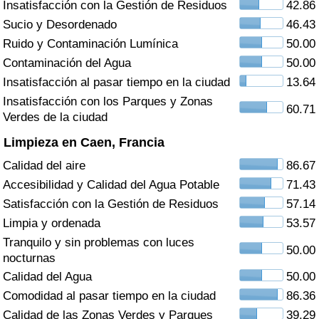
Insatisfacción con la Gestión de Residuos
42.86
Índice de criminalidad por país
Sucio y Desordenado
46.43
Sanidad
Ruido y Contaminación Lumínica
50.00
Contaminación del Agua
50.00
Índice de Sanidad (Actual)
Insatisfacción al pasar tiempo en la ciudad
13.64
Insatisfacción con los Parques y Zonas
60.71
Índice de Sanidad
Verdes de la ciudad
Limpieza en Caen, Francia
Índice de Sanidad por País
Calidad del aire
86.67
Accesibilidad y Calidad del Agua Potable
71.43
Contaminación
Satisfacción con la Gestión de Residuos
57.14
Limpia y ordenada
53.57
Índice de Contaminación (Actual)
Tranquilo y sin problemas con luces
50.00
nocturnas
Índice de contaminación
Calidad del Agua
50.00
Comodidad al pasar tiempo en la ciudad
86.36
Índice de Contaminación por País
Calidad de las Zonas Verdes y Parques
39.29