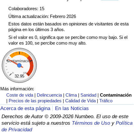
Tráfico
Colaboradores: 15
Última actualización: Febrero 2026
Índice de Tráfico
Estos datos están basados en opiniones de visitantes de esta
página en los últimos 3 años.
Índice de Tráfico (Actual)
Si el valor es 0, significa que se percibe como muy bajo. Si el
valor es 100, se percibe como muy alto.
Índice de Tráfico por País
Contaminación
0
120
32.95
Más información:
Coste de vida
|
Delincuencia
|
Clima
|
Sanidad
|
Contaminación
|
Precios de las propiedades
|
Calidad de Vida
|
Tráfico
Acerca de esta página
En las Noticias
Derechos de Autor © 2009-2026 Numbeo. El uso de este
servicio está sujeto a nuestros
Términos de Uso
y
Política
de Privacidad