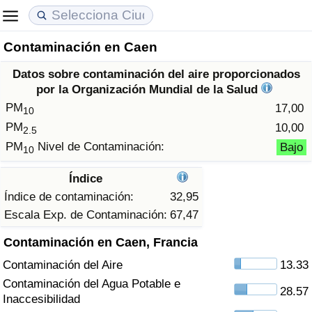
Contaminación en Caen
Coste de vida
Precios de las propiedades
Calidad de Vida
Datos sobre contaminación del aire proporcionados
Índice de Costo de Vida (Actual)
Índice de Precios de Inmuebles (Actual)
Índice de Calidad de Vida
por la Organización Mundial de la Salud
PM
17,00
10
Índice de Costo de Vida
Índice de Precios de Inmuebles
Índice de Calidad de Vida (Actual)
PM
10,00
2.5
PM
Nivel de Contaminación:
Bajo
10
Índice de costo de vida por país
Índice de Precios de Inmuebles por País
Índice de calidad de vida por país
Índice
en aqaba
Delincuencia
Índice de contaminación:
32,95
Escala Exp. de Contaminación:
67,47
Calificación del Índice de Criminalidad
Contaminación en Caen, Francia
(Actual)
Contaminación del Aire
13.33
Índice de Criminalidad
Contaminación del Agua Potable e
28.57
Inaccesibilidad