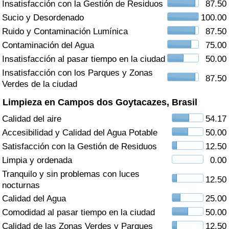
Insatisfacción con la Gestión de Residuos
87.50
Índice de criminalidad por país
Sucio y Desordenado
100.00
Sanidad
Ruido y Contaminación Lumínica
87.50
Contaminación del Agua
75.00
Índice de Sanidad (Actual)
Insatisfacción al pasar tiempo en la ciudad
50.00
Insatisfacción con los Parques y Zonas
87.50
Índice de Sanidad
Verdes de la ciudad
Limpieza en Campos dos Goytacazes, Brasil
Índice de Sanidad por País
Calidad del aire
54.17
Accesibilidad y Calidad del Agua Potable
50.00
Contaminación
Satisfacción con la Gestión de Residuos
12.50
Limpia y ordenada
0.00
Índice de Contaminación (Actual)
Tranquilo y sin problemas con luces
12.50
nocturnas
Índice de contaminación
Calidad del Agua
25.00
Comodidad al pasar tiempo en la ciudad
50.00
Índice de Contaminación por País
Calidad de las Zonas Verdes y Parques
12.50