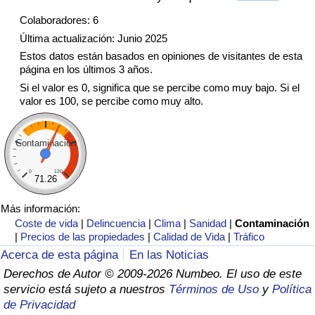
Tráfico
Colaboradores: 6
Última actualización: Junio 2025
Índice de Tráfico
Estos datos están basados en opiniones de visitantes de esta
página en los últimos 3 años.
Índice de Tráfico (Actual)
Si el valor es 0, significa que se percibe como muy bajo. Si el
valor es 100, se percibe como muy alto.
Índice de Tráfico por País
Contaminación
0
120
71.26
Más información:
Coste de vida
|
Delincuencia
|
Clima
|
Sanidad
|
Contaminación
|
Precios de las propiedades
|
Calidad de Vida
|
Tráfico
Acerca de esta página
En las Noticias
Derechos de Autor © 2009-2026 Numbeo. El uso de este
servicio está sujeto a nuestros
Términos de Uso
y
Política
de Privacidad