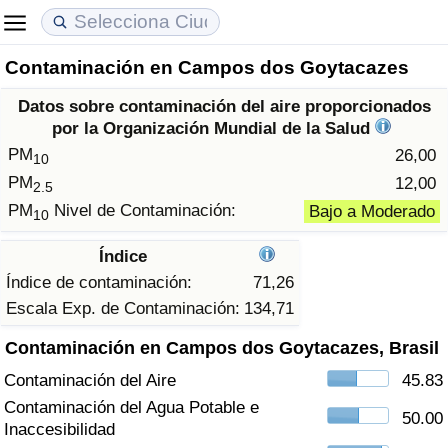
Contaminación en Campos dos Goytacazes
Coste de vida
Precios de las propiedades
Calidad de Vida
Datos sobre contaminación del aire proporcionados
Índice de Costo de Vida (Actual)
Índice de Precios de Inmuebles (Actual)
Índice de Calidad de Vida
por la Organización Mundial de la Salud
PM
26,00
10
Índice de Costo de Vida
Índice de Precios de Inmuebles
Índice de Calidad de Vida (Actual)
PM
12,00
2.5
PM
Nivel de Contaminación:
Bajo a Moderado
10
Índice de costo de vida por país
Índice de Precios de Inmuebles por País
Índice de calidad de vida por país
Índice
en aqaba
Delincuencia
Índice de contaminación:
71,26
Escala Exp. de Contaminación:
134,71
Calificación del Índice de Criminalidad
Contaminación en Campos dos Goytacazes, Brasil
(Actual)
Contaminación del Aire
45.83
Índice de Criminalidad
Contaminación del Agua Potable e
50.00
Inaccesibilidad