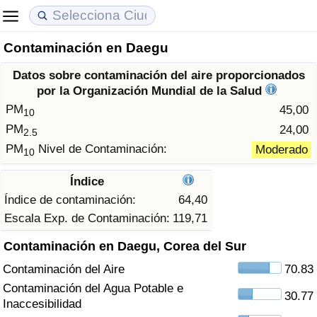
Contaminación en Daegu
Coste de vida
Precios de las propiedades
Calidad de Vida
Datos sobre contaminación del aire proporcionados
Índice de Costo de Vida (Actual)
Índice de Precios de Inmuebles (Actual)
Índice de Calidad de Vida
por la Organización Mundial de la Salud
PM
45,00
10
Índice de Costo de Vida
Índice de Precios de Inmuebles
Índice de Calidad de Vida (Actual)
PM
24,00
2.5
PM
Nivel de Contaminación:
Moderado
10
Índice de costo de vida por país
Índice de Precios de Inmuebles por País
Índice de calidad de vida por país
Índice
en aqaba
Delincuencia
Índice de contaminación:
64,40
Escala Exp. de Contaminación:
119,71
Calificación del Índice de Criminalidad
Contaminación en Daegu, Corea del Sur
(Actual)
Contaminación del Aire
70.83
Índice de Criminalidad
Contaminación del Agua Potable e
30.77
Inaccesibilidad