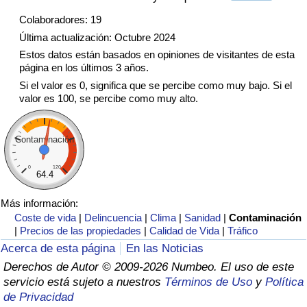
Tráfico
Colaboradores: 19
Última actualización: Octubre 2024
Índice de Tráfico
Estos datos están basados en opiniones de visitantes de esta
página en los últimos 3 años.
Índice de Tráfico (Actual)
Si el valor es 0, significa que se percibe como muy bajo. Si el
valor es 100, se percibe como muy alto.
Índice de Tráfico por País
Contaminación
0
120
64.4
Más información:
Coste de vida
|
Delincuencia
|
Clima
|
Sanidad
|
Contaminación
|
Precios de las propiedades
|
Calidad de Vida
|
Tráfico
Acerca de esta página
En las Noticias
Derechos de Autor © 2009-2026 Numbeo. El uso de este
servicio está sujeto a nuestros
Términos de Uso
y
Política
de Privacidad