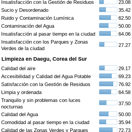
Insatisfacción con la Gestión de Residuos
23.08
Índice de criminalidad por país
Sucio y Desordenado
35.42
Sanidad
Ruido y Contaminación Lumínica
62.50
Contaminación del Agua
50.00
Índice de Sanidad (Actual)
Insatisfacción al pasar tiempo en la ciudad
64.06
Insatisfacción con los Parques y Zonas
27.27
Índice de Sanidad
Verdes de la ciudad
Limpieza en Daegu, Corea del Sur
Índice de Sanidad por País
Calidad del aire
29.17
Accesibilidad y Calidad del Agua Potable
69.23
Contaminación
Satisfacción con la Gestión de Residuos
76.92
Limpia y ordenada
64.58
Índice de Contaminación (Actual)
Tranquilo y sin problemas con luces
37.50
nocturnas
Índice de contaminación
Calidad del Agua
50.00
Comodidad al pasar tiempo en la ciudad
35.94
Índice de Contaminación por País
Calidad de las Zonas Verdes y Parques
72.73