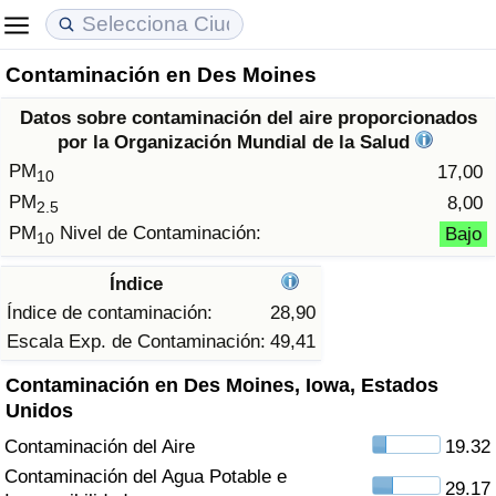
Contaminación en Des Moines
Coste de vida
Precios de las propiedades
Calidad de Vida
Datos sobre contaminación del aire proporcionados
Índice de Costo de Vida (Actual)
Índice de Precios de Inmuebles (Actual)
Índice de Calidad de Vida
por la Organización Mundial de la Salud
PM
17,00
10
Índice de Costo de Vida
Índice de Precios de Inmuebles
Índice de Calidad de Vida (Actual)
PM
8,00
2.5
PM
Nivel de Contaminación:
Bajo
10
Índice de costo de vida por país
Índice de Precios de Inmuebles por País
Índice de calidad de vida por país
Índice
en aqaba
Delincuencia
Índice de contaminación:
28,90
Escala Exp. de Contaminación:
49,41
Calificación del Índice de Criminalidad
Contaminación en Des Moines, Iowa, Estados
(Actual)
Unidos
Contaminación del Aire
19.32
Índice de Criminalidad
Contaminación del Agua Potable e
29.17