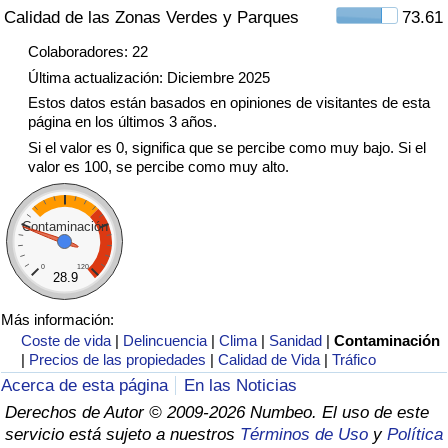
Calidad de las Zonas Verdes y Parques
73.61
Tráfico
Colaboradores: 22
Índice de Tráfico
Última actualización: Diciembre 2025
Estos datos están basados en opiniones de visitantes de esta
Índice de Tráfico (Actual)
página en los últimos 3 años.
Si el valor es 0, significa que se percibe como muy bajo. Si el
valor es 100, se percibe como muy alto.
Índice de Tráfico por País
Contaminación
0
120
28.9
Más información:
Coste de vida
|
Delincuencia
|
Clima
|
Sanidad
|
Contaminación
|
Precios de las propiedades
|
Calidad de Vida
|
Tráfico
Acerca de esta página
En las Noticias
Derechos de Autor © 2009-2026 Numbeo. El uso de este
servicio está sujeto a nuestros
Términos de Uso
y
Política