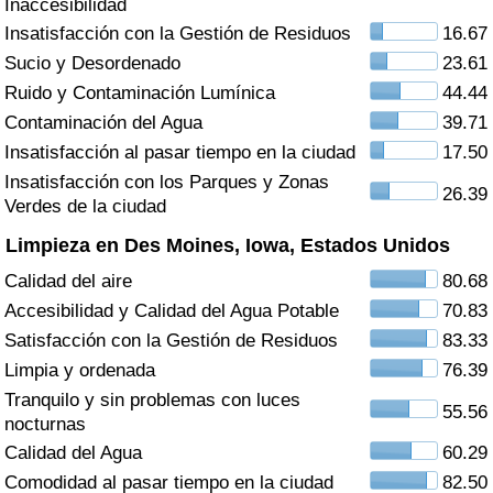
Inaccesibilidad
Índice de criminalidad por país
Insatisfacción con la Gestión de Residuos
16.67
Sucio y Desordenado
23.61
Sanidad
Ruido y Contaminación Lumínica
44.44
Índice de Sanidad (Actual)
Contaminación del Agua
39.71
Insatisfacción al pasar tiempo en la ciudad
17.50
Índice de Sanidad
Insatisfacción con los Parques y Zonas
26.39
Verdes de la ciudad
Índice de Sanidad por País
Limpieza en Des Moines, Iowa, Estados Unidos
Calidad del aire
80.68
Contaminación
Accesibilidad y Calidad del Agua Potable
70.83
Satisfacción con la Gestión de Residuos
83.33
Índice de Contaminación (Actual)
Limpia y ordenada
76.39
Tranquilo y sin problemas con luces
Índice de contaminación
55.56
nocturnas
Calidad del Agua
60.29
Índice de Contaminación por País
Comodidad al pasar tiempo en la ciudad
82.50