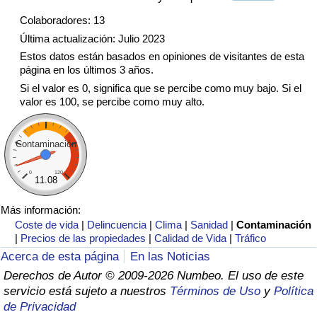
Tráfico
Colaboradores: 13
Última actualización: Julio 2023
Índice de Tráfico
Estos datos están basados en opiniones de visitantes de esta
página en los últimos 3 años.
Índice de Tráfico (Actual)
Si el valor es 0, significa que se percibe como muy bajo. Si el
valor es 100, se percibe como muy alto.
Índice de Tráfico por País
Contaminación
0
120
11.08
Más información:
Coste de vida
|
Delincuencia
|
Clima
|
Sanidad
|
Contaminación
|
Precios de las propiedades
|
Calidad de Vida
|
Tráfico
Acerca de esta página
En las Noticias
Derechos de Autor © 2009-2026 Numbeo. El uso de este
servicio está sujeto a nuestros
Términos de Uso
y
Política
de Privacidad