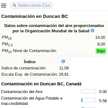
Contaminación en Duncan BC
Coste de vida
Precios de las propiedades
Calidad de Vida
Datos sobre contaminación del aire proporcionados
Índice de Costo de Vida (Actual)
Índice de Precios de Inmuebles (Actual)
Índice de Calidad de Vida
por la Organización Mundial de la Salud
PM
14,00
10
Índice de Costo de Vida
Índice de Precios de Inmuebles
Índice de Calidad de Vida (Actual)
PM
8,00
2.5
PM
Nivel de Contaminación:
Bajo
10
Índice de costo de vida por país
Índice de Precios de Inmuebles por País
Índice de calidad de vida por país
Índice
en aqaba
Delincuencia
Índice de contaminación:
11,08
Escala Exp. de Contaminación:
29,81
Calificación del Índice de Criminalidad
Contaminación en Duncan BC, Canadá
(Actual)
Contaminación del Aire
0.00
Índice de Criminalidad
Contaminación del Agua Potable e
5.56
Inaccesibilidad