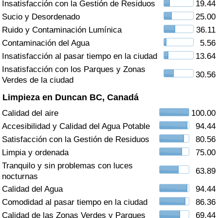
Insatisfacción con la Gestión de Residuos
19.44
Índice de criminalidad por país
Sucio y Desordenado
25.00
Sanidad
Ruido y Contaminación Lumínica
36.11
Contaminación del Agua
5.56
Índice de Sanidad (Actual)
Insatisfacción al pasar tiempo en la ciudad
13.64
Insatisfacción con los Parques y Zonas
30.56
Índice de Sanidad
Verdes de la ciudad
Limpieza en Duncan BC, Canadá
Índice de Sanidad por País
Calidad del aire
100.00
Accesibilidad y Calidad del Agua Potable
94.44
Contaminación
Satisfacción con la Gestión de Residuos
80.56
Limpia y ordenada
75.00
Índice de Contaminación (Actual)
Tranquilo y sin problemas con luces
63.89
nocturnas
Índice de contaminación
Calidad del Agua
94.44
Comodidad al pasar tiempo en la ciudad
86.36
Índice de Contaminación por País
Calidad de las Zonas Verdes y Parques
69.44