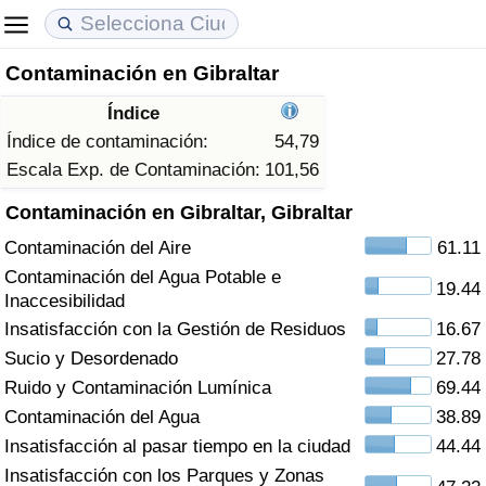
Contaminación en Gibraltar
Coste de vida
Precios de las propiedades
Calidad de Vida
Índice
Índice de Costo de Vida (Actual)
Índice de Precios de Inmuebles (Actual)
Índice de Calidad de Vida
Índice de contaminación:
54,79
Escala Exp. de Contaminación:
101,56
Índice de Costo de Vida
Índice de Precios de Inmuebles
Índice de Calidad de Vida (Actual)
Contaminación en Gibraltar, Gibraltar
Contaminación del Aire
61.11
Índice de costo de vida por país
Índice de Precios de Inmuebles por País
Índice de calidad de vida por país
Contaminación del Agua Potable e
19.44
Inaccesibilidad
en aqaba
Delincuencia
Insatisfacción con la Gestión de Residuos
16.67
Sucio y Desordenado
27.78
Calificación del Índice de Criminalidad
(Actual)
Ruido y Contaminación Lumínica
69.44
Contaminación del Agua
38.89
Índice de Criminalidad
Insatisfacción al pasar tiempo en la ciudad
44.44
Insatisfacción con los Parques y Zonas