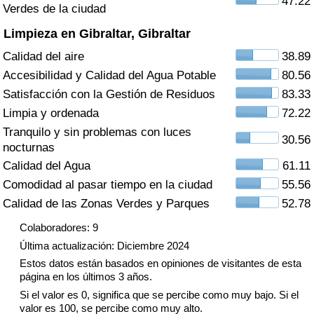
47.22
Índice de criminalidad por país
Verdes de la ciudad
Limpieza en Gibraltar, Gibraltar
Sanidad
Calidad del aire
38.89
Accesibilidad y Calidad del Agua Potable
80.56
Índice de Sanidad (Actual)
Satisfacción con la Gestión de Residuos
83.33
Limpia y ordenada
72.22
Índice de Sanidad
Tranquilo y sin problemas con luces
30.56
nocturnas
Índice de Sanidad por País
Calidad del Agua
61.11
Comodidad al pasar tiempo en la ciudad
55.56
Contaminación
Calidad de las Zonas Verdes y Parques
52.78
Índice de Contaminación (Actual)
Colaboradores: 9
Última actualización: Diciembre 2024
Índice de contaminación
Estos datos están basados en opiniones de visitantes de esta
página en los últimos 3 años.
Índice de Contaminación por País
Si el valor es 0, significa que se percibe como muy bajo. Si el
valor es 100, se percibe como muy alto.