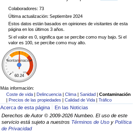
Tráfico
Colaboradores: 73
Última actualización: Septiembre 2024
Índice de Tráfico
Estos datos están basados en opiniones de visitantes de esta
página en los últimos 3 años.
Índice de Tráfico (Actual)
Si el valor es 0, significa que se percibe como muy bajo. Si el
valor es 100, se percibe como muy alto.
Índice de Tráfico por País
Contaminación
0
120
60.24
Más información:
Coste de vida
|
Delincuencia
|
Clima
|
Sanidad
|
Contaminación
|
Precios de las propiedades
|
Calidad de Vida
|
Tráfico
Acerca de esta página
En las Noticias
Derechos de Autor © 2009-2026 Numbeo. El uso de este
servicio está sujeto a nuestros
Términos de Uso
y
Política
de Privacidad