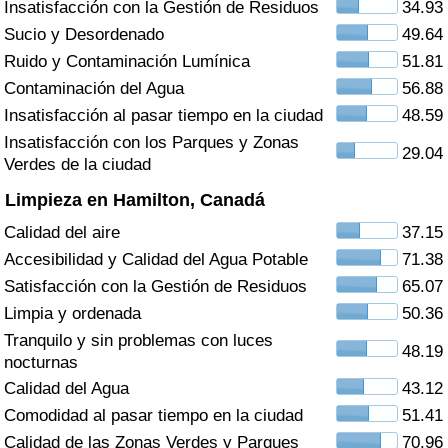
Insatisfacción con la Gestión de Residuos
34.93
Índice de criminalidad por país
Sucio y Desordenado
49.64
Sanidad
Ruido y Contaminación Lumínica
51.81
Contaminación del Agua
56.88
Índice de Sanidad (Actual)
Insatisfacción al pasar tiempo en la ciudad
48.59
Insatisfacción con los Parques y Zonas
29.04
Índice de Sanidad
Verdes de la ciudad
Limpieza en Hamilton, Canadá
Índice de Sanidad por País
Calidad del aire
37.15
Accesibilidad y Calidad del Agua Potable
71.38
Contaminación
Satisfacción con la Gestión de Residuos
65.07
Limpia y ordenada
50.36
Índice de Contaminación (Actual)
Tranquilo y sin problemas con luces
48.19
nocturnas
Índice de contaminación
Calidad del Agua
43.12
Comodidad al pasar tiempo en la ciudad
51.41
Índice de Contaminación por País
Calidad de las Zonas Verdes y Parques
70.96