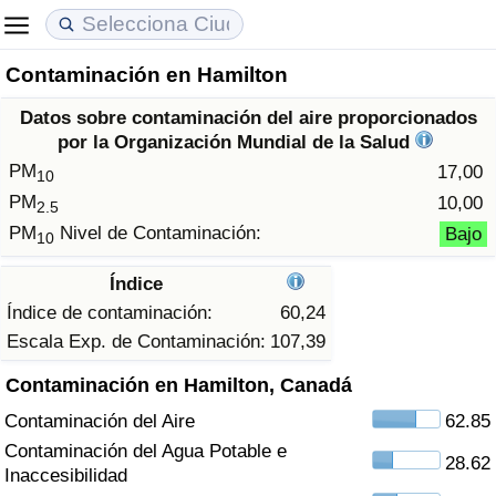
Contaminación en Hamilton
Coste de vida
Precios de las propiedades
Calidad de Vida
Datos sobre contaminación del aire proporcionados
Índice de Costo de Vida (Actual)
Índice de Precios de Inmuebles (Actual)
Índice de Calidad de Vida
por la Organización Mundial de la Salud
PM
17,00
10
Índice de Costo de Vida
Índice de Precios de Inmuebles
Índice de Calidad de Vida (Actual)
PM
10,00
2.5
PM
Nivel de Contaminación:
Bajo
10
Índice de costo de vida por país
Índice de Precios de Inmuebles por País
Índice de calidad de vida por país
Índice
en aqaba
Delincuencia
Índice de contaminación:
60,24
Escala Exp. de Contaminación:
107,39
Calificación del Índice de Criminalidad
Contaminación en Hamilton, Canadá
(Actual)
Contaminación del Aire
62.85
Índice de Criminalidad
Contaminación del Agua Potable e
28.62
Inaccesibilidad