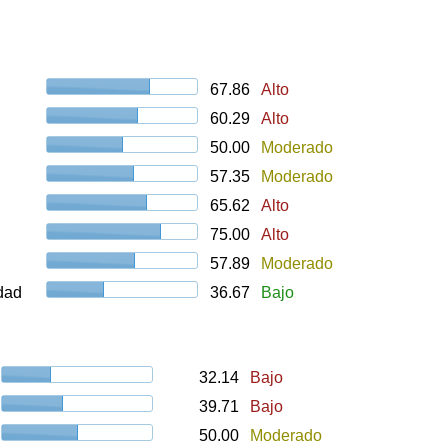
67.86
Alto
60.29
Alto
50.00
Moderado
57.35
Moderado
65.62
Alto
75.00
Alto
57.89
Moderado
udad
36.67
Bajo
32.14
Bajo
39.71
Bajo
50.00
Moderado