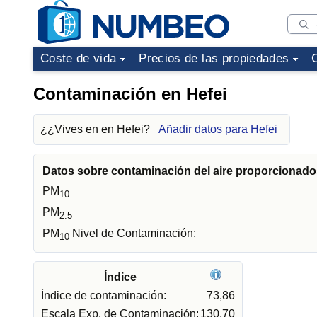
Coste de vida
Precios de las propiedades
Contaminación en Hefei
¿¿Vives en en Hefei?
Añadir datos para Hefei
Datos sobre contaminación del aire proporcionados
PM
10
PM
2.5
PM
Nivel de Contaminación:
10
Índice
Índice de contaminación:
73,86
Escala Exp. de Contaminación:
130,70