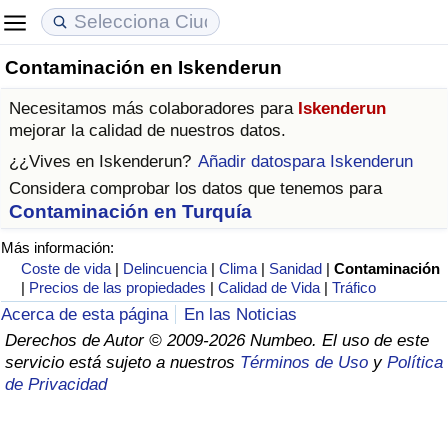
Contaminación en Iskenderun
Coste de vida
Precios de las propiedades
Calidad de Vida
Necesitamos más colaboradores para
Iskenderun
Índice de Costo de Vida (Actual)
Índice de Precios de Inmuebles (Actual)
Índice de Calidad de Vida
mejorar la calidad de nuestros datos.
¿¿Vives en
Iskenderun
?
Añadir datospara Iskenderun
Índice de Costo de Vida
Índice de Precios de Inmuebles
Índice de Calidad de Vida (Actual)
Considera comprobar los datos que tenemos para
Contaminación en Turquía
Índice de costo de vida por país
Índice de Precios de Inmuebles por País
Índice de calidad de vida por país
Más información:
Coste de vida
|
Delincuencia
|
Clima
|
Sanidad
|
Contaminación
en aqaba
Delincuencia
|
Precios de las propiedades
|
Calidad de Vida
|
Tráfico
Acerca de esta página
En las Noticias
Calificación del Índice de Criminalidad
Derechos de Autor © 2009-2026 Numbeo. El uso de este
(Actual)
servicio está sujeto a nuestros
Términos de Uso
y
Política
de Privacidad
Índice de Criminalidad