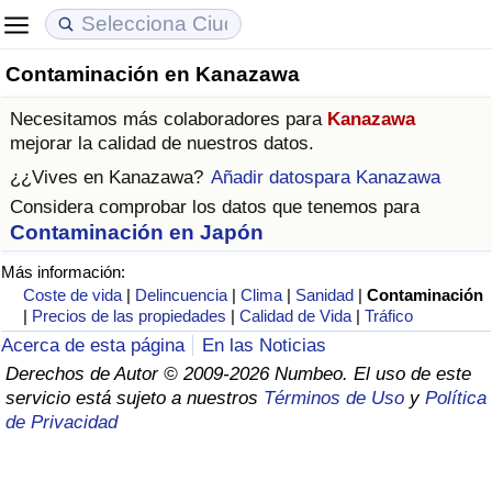
Contaminación en Kanazawa
Coste de vida
Precios de las propiedades
Calidad de Vida
Necesitamos más colaboradores para
Kanazawa
Índice de Costo de Vida (Actual)
Índice de Precios de Inmuebles (Actual)
Índice de Calidad de Vida
mejorar la calidad de nuestros datos.
¿¿Vives en
Kanazawa
?
Añadir datospara Kanazawa
Índice de Costo de Vida
Índice de Precios de Inmuebles
Índice de Calidad de Vida (Actual)
Considera comprobar los datos que tenemos para
Contaminación en Japón
Índice de costo de vida por país
Índice de Precios de Inmuebles por País
Índice de calidad de vida por país
Más información:
Coste de vida
|
Delincuencia
|
Clima
|
Sanidad
|
Contaminación
en aqaba
Delincuencia
|
Precios de las propiedades
|
Calidad de Vida
|
Tráfico
Acerca de esta página
En las Noticias
Calificación del Índice de Criminalidad
Derechos de Autor © 2009-2026 Numbeo. El uso de este
(Actual)
servicio está sujeto a nuestros
Términos de Uso
y
Política
de Privacidad
Índice de Criminalidad