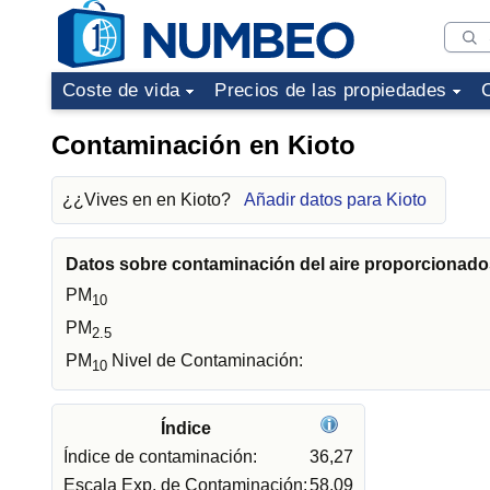
Coste de vida
Precios de las propiedades
Contaminación en Kioto
¿¿Vives en en Kioto?
Añadir datos para Kioto
Datos sobre contaminación del aire proporcionados
PM
10
PM
2.5
PM
Nivel de Contaminación:
10
Índice
Índice de contaminación:
36,27
Escala Exp. de Contaminación:
58,09