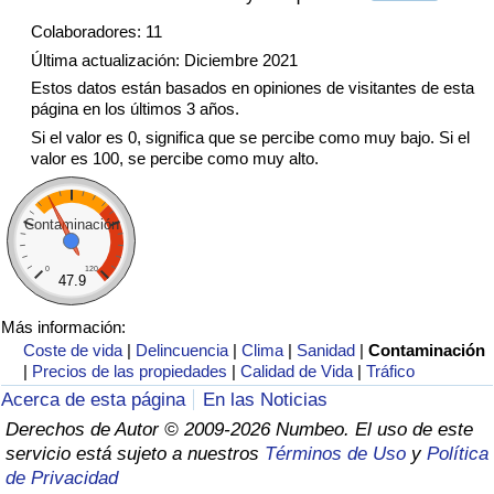
Tráfico
Colaboradores: 11
Última actualización: Diciembre 2021
Índice de Tráfico
Estos datos están basados en opiniones de visitantes de esta
página en los últimos 3 años.
Índice de Tráfico (Actual)
Si el valor es 0, significa que se percibe como muy bajo. Si el
valor es 100, se percibe como muy alto.
Índice de Tráfico por País
Contaminación
0
120
47.9
Más información:
Coste de vida
|
Delincuencia
|
Clima
|
Sanidad
|
Contaminación
|
Precios de las propiedades
|
Calidad de Vida
|
Tráfico
Acerca de esta página
En las Noticias
Derechos de Autor © 2009-2026 Numbeo. El uso de este
servicio está sujeto a nuestros
Términos de Uso
y
Política
de Privacidad