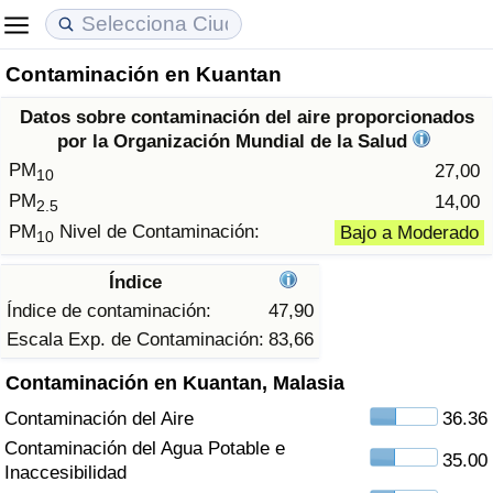
Contaminación en Kuantan
Coste de vida
Precios de las propiedades
Calidad de Vida
Datos sobre contaminación del aire proporcionados
Índice de Costo de Vida (Actual)
Índice de Precios de Inmuebles (Actual)
Índice de Calidad de Vida
por la Organización Mundial de la Salud
PM
27,00
10
Índice de Costo de Vida
Índice de Precios de Inmuebles
Índice de Calidad de Vida (Actual)
PM
14,00
2.5
PM
Nivel de Contaminación:
Bajo a Moderado
10
Índice de costo de vida por país
Índice de Precios de Inmuebles por País
Índice de calidad de vida por país
Índice
en aqaba
Delincuencia
Índice de contaminación:
47,90
Escala Exp. de Contaminación:
83,66
Calificación del Índice de Criminalidad
Contaminación en Kuantan, Malasia
(Actual)
Contaminación del Aire
36.36
Índice de Criminalidad
Contaminación del Agua Potable e
35.00
Inaccesibilidad