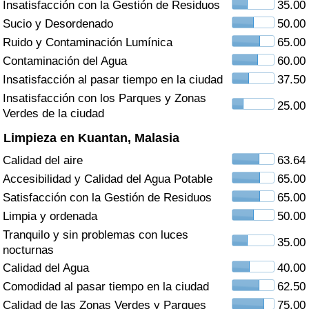
Insatisfacción con la Gestión de Residuos
35.00
Índice de criminalidad por país
Sucio y Desordenado
50.00
Sanidad
Ruido y Contaminación Lumínica
65.00
Contaminación del Agua
60.00
Índice de Sanidad (Actual)
Insatisfacción al pasar tiempo en la ciudad
37.50
Insatisfacción con los Parques y Zonas
25.00
Índice de Sanidad
Verdes de la ciudad
Limpieza en Kuantan, Malasia
Índice de Sanidad por País
Calidad del aire
63.64
Accesibilidad y Calidad del Agua Potable
65.00
Contaminación
Satisfacción con la Gestión de Residuos
65.00
Limpia y ordenada
50.00
Índice de Contaminación (Actual)
Tranquilo y sin problemas con luces
35.00
nocturnas
Índice de contaminación
Calidad del Agua
40.00
Comodidad al pasar tiempo en la ciudad
62.50
Índice de Contaminación por País
Calidad de las Zonas Verdes y Parques
75.00