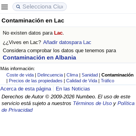
Contaminación en Lac
Coste de vida
Precios de las propiedades
Calidad de Vida
No existen datos para
Lac
.
Índice de Costo de Vida (Actual)
Índice de Precios de Inmuebles (Actual)
Índice de Calidad de Vida
¿¿Vives en
Lac
?
Añadir datospara Lac
Considera comprobar los datos que tenemos para
Índice de Costo de Vida
Índice de Precios de Inmuebles
Índice de Calidad de Vida (Actual)
Contaminación en Albania
Más información:
Índice de costo de vida por país
Índice de Precios de Inmuebles por País
Índice de calidad de vida por país
Coste de vida
|
Delincuencia
|
Clima
|
Sanidad
|
Contaminación
|
Precios de las propiedades
|
Calidad de Vida
|
Tráfico
en aqaba
Delincuencia
Acerca de esta página
En las Noticias
Derechos de Autor © 2009-2026 Numbeo. El uso de este
Calificación del Índice de Criminalidad
servicio está sujeto a nuestros
Términos de Uso
y
Política
(Actual)
de Privacidad
Índice de Criminalidad