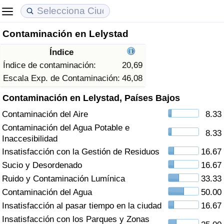
Contaminación en Lelystad
Coste de vida
Precios de las propiedades
Calidad de Vida
Índice
Índice de Costo de Vida (Actual)
Índice de Precios de Inmuebles (Actual)
Índice de Calidad de Vida
Índice de contaminación:
20,69
Escala Exp. de Contaminación:
46,08
Índice de Costo de Vida
Índice de Precios de Inmuebles
Índice de Calidad de Vida (Actual)
Contaminación en Lelystad, Países Bajos
Contaminación del Aire
8.33
Índice de costo de vida por país
Índice de Precios de Inmuebles por País
Índice de calidad de vida por país
Contaminación del Agua Potable e
8.33
Inaccesibilidad
en aqaba
Delincuencia
Insatisfacción con la Gestión de Residuos
16.67
Sucio y Desordenado
16.67
Calificación del Índice de Criminalidad
(Actual)
Ruido y Contaminación Lumínica
33.33
Contaminación del Agua
50.00
Índice de Criminalidad
Insatisfacción al pasar tiempo en la ciudad
16.67
Insatisfacción con los Parques y Zonas