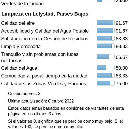
25.00
Índice de criminalidad por país
Verdes de la ciudad
Limpieza en Lelystad, Países Bajos
Sanidad
Calidad del aire
91.67
Accesibilidad y Calidad del Agua Potable
91.67
Índice de Sanidad (Actual)
Satisfacción con la Gestión de Residuos
83.33
Limpia y ordenada
83.33
Índice de Sanidad
Tranquilo y sin problemas con luces
66.67
nocturnas
Índice de Sanidad por País
Calidad del Agua
50.00
Comodidad al pasar tiempo en la ciudad
83.33
Contaminación
Calidad de las Zonas Verdes y Parques
75.00
Índice de Contaminación (Actual)
Colaboradores: 3
Última actualización: Octubre 2022
Índice de contaminación
Estos datos están basados en opiniones de visitantes de esta
página en los últimos 3 años.
Índice de Contaminación por País
Si el valor es 0, significa que se percibe como muy bajo. Si el
valor es 100, se percibe como muy alto.