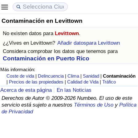
Contaminación en Levittown
Coste de vida
Precios de las propiedades
Calidad de Vida
No existen datos para
Levittown
.
Índice de Costo de Vida (Actual)
Índice de Precios de Inmuebles (Actual)
Índice de Calidad de Vida
¿¿Vives en
Levittown
?
Añadir datospara Levittown
Considera comprobar los datos que tenemos para
Índice de Costo de Vida
Índice de Precios de Inmuebles
Índice de Calidad de Vida (Actual)
Contaminación en Puerto Rico
Más información:
Índice de costo de vida por país
Índice de Precios de Inmuebles por País
Índice de calidad de vida por país
Coste de vida
|
Delincuencia
|
Clima
|
Sanidad
|
Contaminación
|
Precios de las propiedades
|
Calidad de Vida
|
Tráfico
en aqaba
Delincuencia
Acerca de esta página
En las Noticias
Derechos de Autor © 2009-2026 Numbeo. El uso de este
Calificación del Índice de Criminalidad
servicio está sujeto a nuestros
Términos de Uso
y
Política
(Actual)
de Privacidad
Índice de Criminalidad