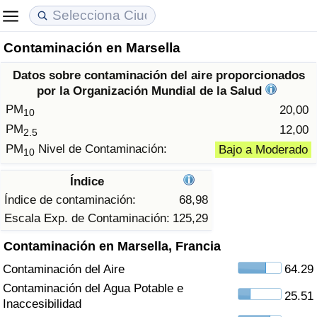
Contaminación en Marsella
Coste de vida
Precios de las propiedades
Calidad de Vida
Datos sobre contaminación del aire proporcionados
Índice de Costo de Vida (Actual)
Índice de Precios de Inmuebles (Actual)
Índice de Calidad de Vida
por la Organización Mundial de la Salud
PM
20,00
10
Índice de Costo de Vida
Índice de Precios de Inmuebles
Índice de Calidad de Vida (Actual)
PM
12,00
2.5
PM
Nivel de Contaminación:
Bajo a Moderado
10
Índice de costo de vida por país
Índice de Precios de Inmuebles por País
Índice de calidad de vida por país
Índice
en aqaba
Delincuencia
Índice de contaminación:
68,98
Escala Exp. de Contaminación:
125,29
Calificación del Índice de Criminalidad
Contaminación en Marsella, Francia
(Actual)
Contaminación del Aire
64.29
Índice de Criminalidad
Contaminación del Agua Potable e
25.51
Inaccesibilidad