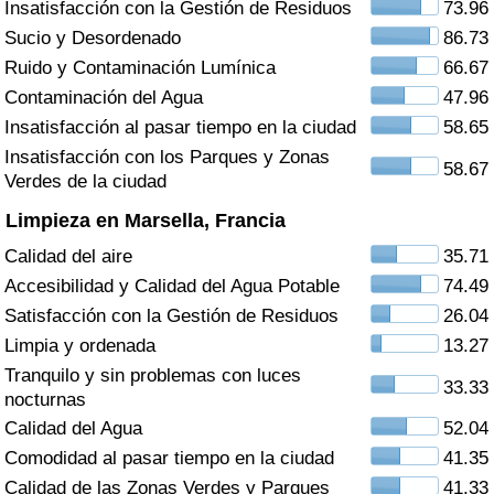
Insatisfacción con la Gestión de Residuos
73.96
Índice de criminalidad por país
Sucio y Desordenado
86.73
Sanidad
Ruido y Contaminación Lumínica
66.67
Contaminación del Agua
47.96
Índice de Sanidad (Actual)
Insatisfacción al pasar tiempo en la ciudad
58.65
Insatisfacción con los Parques y Zonas
58.67
Índice de Sanidad
Verdes de la ciudad
Limpieza en Marsella, Francia
Índice de Sanidad por País
Calidad del aire
35.71
Accesibilidad y Calidad del Agua Potable
74.49
Contaminación
Satisfacción con la Gestión de Residuos
26.04
Limpia y ordenada
13.27
Índice de Contaminación (Actual)
Tranquilo y sin problemas con luces
33.33
nocturnas
Índice de contaminación
Calidad del Agua
52.04
Comodidad al pasar tiempo en la ciudad
41.35
Índice de Contaminación por País
Calidad de las Zonas Verdes y Parques
41.33