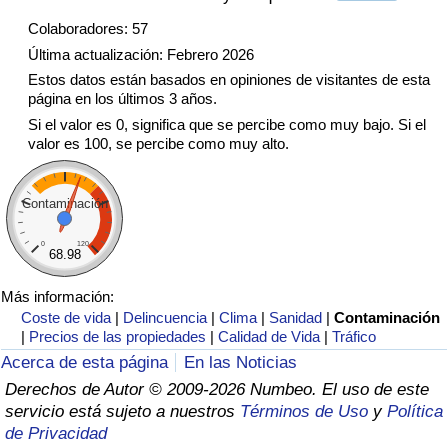
Tráfico
Colaboradores: 57
Última actualización: Febrero 2026
Índice de Tráfico
Estos datos están basados en opiniones de visitantes de esta
página en los últimos 3 años.
Índice de Tráfico (Actual)
Si el valor es 0, significa que se percibe como muy bajo. Si el
valor es 100, se percibe como muy alto.
Índice de Tráfico por País
Contaminación
0
120
68.98
Más información:
Coste de vida
|
Delincuencia
|
Clima
|
Sanidad
|
Contaminación
|
Precios de las propiedades
|
Calidad de Vida
|
Tráfico
Acerca de esta página
En las Noticias
Derechos de Autor © 2009-2026 Numbeo. El uso de este
servicio está sujeto a nuestros
Términos de Uso
y
Política
de Privacidad