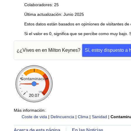
Colaboradores: 25
Última actualización: Junio 2025
Estos datos están basados en opiniones de visitantes de 
Si el valor es 0, significa que se percibe como muy bajo. 
¿¿Vives en en Milton Keynes?
Sí, estoy dispuesto a
Contaminación
0
120
20.07
Más información:
Coste de vida
|
Delincuencia
|
Clima
|
Sanidad
|
Contamin
Acerca de esta página
En las Noticias