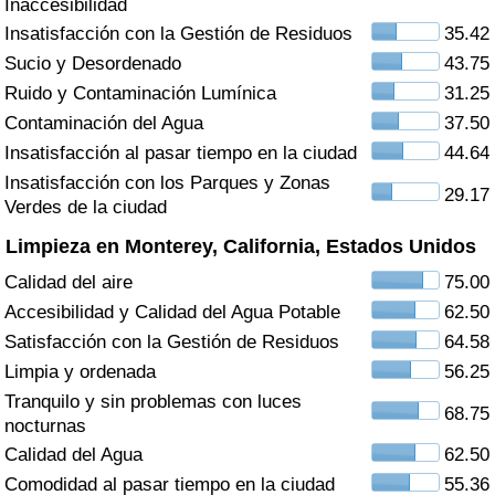
Inaccesibilidad
Índice de criminalidad por país
Insatisfacción con la Gestión de Residuos
35.42
Sucio y Desordenado
43.75
Sanidad
Ruido y Contaminación Lumínica
31.25
Índice de Sanidad (Actual)
Contaminación del Agua
37.50
Insatisfacción al pasar tiempo en la ciudad
44.64
Índice de Sanidad
Insatisfacción con los Parques y Zonas
29.17
Verdes de la ciudad
Índice de Sanidad por País
Limpieza en Monterey, California, Estados Unidos
Calidad del aire
75.00
Contaminación
Accesibilidad y Calidad del Agua Potable
62.50
Satisfacción con la Gestión de Residuos
64.58
Índice de Contaminación (Actual)
Limpia y ordenada
56.25
Tranquilo y sin problemas con luces
Índice de contaminación
68.75
nocturnas
Calidad del Agua
62.50
Índice de Contaminación por País
Comodidad al pasar tiempo en la ciudad
55.36