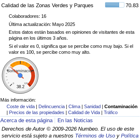
Calidad de las Zonas Verdes y Parques
70.83
Tráfico
Colaboradores: 16
Índice de Tráfico
Última actualización: Mayo 2025
Estos datos están basados en opiniones de visitantes de esta
Índice de Tráfico (Actual)
página en los últimos 3 años.
Si el valor es 0, significa que se percibe como muy bajo. Si el
valor es 100, se percibe como muy alto.
Índice de Tráfico por País
Contaminación
0
120
38.2
Más información:
Coste de vida
|
Delincuencia
|
Clima
|
Sanidad
|
Contaminación
|
Precios de las propiedades
|
Calidad de Vida
|
Tráfico
Acerca de esta página
En las Noticias
Derechos de Autor © 2009-2026 Numbeo. El uso de este
servicio está sujeto a nuestros
Términos de Uso
y
Política