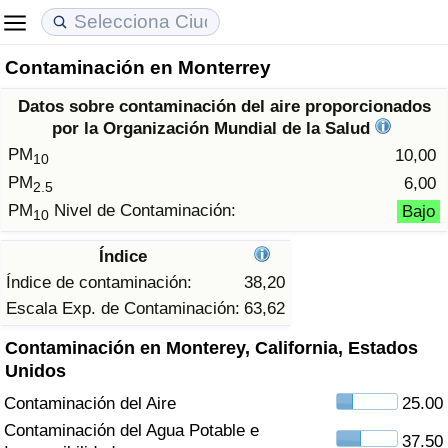
Contaminación en Monterrey
Coste de vida
Precios de las propiedades
Calidad de Vida
Datos sobre contaminación del aire proporcionados
Índice de Costo de Vida (Actual)
Índice de Precios de Inmuebles (Actual)
Índice de Calidad de Vida
por la Organización Mundial de la Salud
PM
10,00
10
Índice de Costo de Vida
Índice de Precios de Inmuebles
Índice de Calidad de Vida (Actual)
PM
6,00
2.5
PM
Nivel de Contaminación:
Bajo
10
Índice de costo de vida por país
Índice de Precios de Inmuebles por País
Índice de calidad de vida por país
Índice
en aqaba
Delincuencia
Índice de contaminación:
38,20
Escala Exp. de Contaminación:
63,62
Calificación del Índice de Criminalidad
Contaminación en Monterey, California, Estados
(Actual)
Unidos
Contaminación del Aire
25.00
Índice de Criminalidad
Contaminación del Agua Potable e
37.50