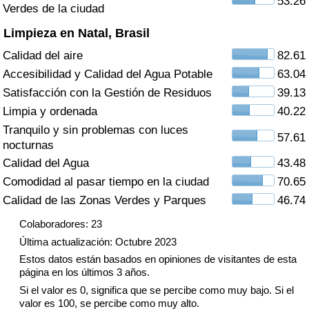
53.26
Índice de criminalidad por país
Verdes de la ciudad
Limpieza en Natal, Brasil
Sanidad
Calidad del aire
82.61
Accesibilidad y Calidad del Agua Potable
63.04
Índice de Sanidad (Actual)
Satisfacción con la Gestión de Residuos
39.13
Limpia y ordenada
40.22
Índice de Sanidad
Tranquilo y sin problemas con luces
57.61
nocturnas
Índice de Sanidad por País
Calidad del Agua
43.48
Comodidad al pasar tiempo en la ciudad
70.65
Contaminación
Calidad de las Zonas Verdes y Parques
46.74
Índice de Contaminación (Actual)
Colaboradores: 23
Última actualización: Octubre 2023
Índice de contaminación
Estos datos están basados en opiniones de visitantes de esta
página en los últimos 3 años.
Índice de Contaminación por País
Si el valor es 0, significa que se percibe como muy bajo. Si el
valor es 100, se percibe como muy alto.