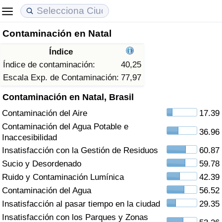
Contaminación en Natal
Coste de vida
Precios de las propiedades
Calidad de Vida
Índice
Índice de Costo de Vida (Actual)
Índice de Precios de Inmuebles (Actual)
Índice de Calidad de Vida
Índice de contaminación:
40,25
Escala Exp. de Contaminación:
77,97
Índice de Costo de Vida
Índice de Precios de Inmuebles
Índice de Calidad de Vida (Actual)
Contaminación en Natal, Brasil
Contaminación del Aire
17.39
Índice de costo de vida por país
Índice de Precios de Inmuebles por País
Índice de calidad de vida por país
Contaminación del Agua Potable e
36.96
Inaccesibilidad
en aqaba
Delincuencia
Insatisfacción con la Gestión de Residuos
60.87
Sucio y Desordenado
59.78
Calificación del Índice de Criminalidad
(Actual)
Ruido y Contaminación Lumínica
42.39
Contaminación del Agua
56.52
Índice de Criminalidad
Insatisfacción al pasar tiempo en la ciudad
29.35
Insatisfacción con los Parques y Zonas