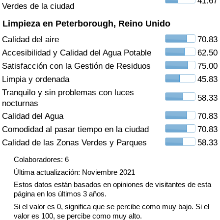
41.67
Índice de criminalidad por país
Verdes de la ciudad
Limpieza en Peterborough, Reino Unido
Sanidad
Calidad del aire
70.83
Accesibilidad y Calidad del Agua Potable
62.50
Índice de Sanidad (Actual)
Satisfacción con la Gestión de Residuos
75.00
Limpia y ordenada
45.83
Índice de Sanidad
Tranquilo y sin problemas con luces
58.33
nocturnas
Índice de Sanidad por País
Calidad del Agua
70.83
Comodidad al pasar tiempo en la ciudad
70.83
Contaminación
Calidad de las Zonas Verdes y Parques
58.33
Índice de Contaminación (Actual)
Colaboradores: 6
Última actualización: Noviembre 2021
Índice de contaminación
Estos datos están basados en opiniones de visitantes de esta
página en los últimos 3 años.
Índice de Contaminación por País
Si el valor es 0, significa que se percibe como muy bajo. Si el
valor es 100, se percibe como muy alto.