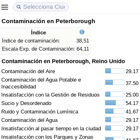
Contaminación en Peterborough
Coste de vida
Precios de las propiedades
Calidad de Vida
Índice
Índice de Costo de Vida (Actual)
Índice de Precios de Inmuebles (Actual)
Índice de Calidad de Vida
Índice de contaminación:
38,51
Escala Exp. de Contaminación:
64,11
Índice de Costo de Vida
Índice de Precios de Inmuebles
Índice de Calidad de Vida (Actual)
Contaminación en Peterborough, Reino Unido
Contaminación del Aire
29.17
Índice de costo de vida por país
Índice de Precios de Inmuebles por País
Índice de calidad de vida por país
Contaminación del Agua Potable e
37.50
Inaccesibilidad
en aqaba
Delincuencia
Insatisfacción con la Gestión de Residuos
25.00
Sucio y Desordenado
54.17
Calificación del Índice de Criminalidad
(Actual)
Ruido y Contaminación Lumínica
41.67
Contaminación del Agua
29.17
Índice de Criminalidad
Insatisfacción al pasar tiempo en la ciudad
29.17
Insatisfacción con los Parques y Zonas